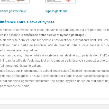
Sleeve gastrectomie
Bypass gastrique
ifférence entre sleeve et bypass
a sleeve et le bypass sont deux interventions bariatriques qui ont pour but de ré
uelles est donc la
différence entre sleeve et bypass gastrique
?
a sleeve vise à traiter l’obésité sévère et est destinée aux patients dont l’IMC e
’ablation d’une partie de l’estomac afin de créer un tube et cela dans le but 
éduction du taux de ghréline.
uant au bypass, il traite l’obésité morbide et est destiné aux patients dont l’IMC 
iminuant la taille de l’estomac tout en créant un petit réservoir connecté à une ans
’aliments ingérés par le patient.
uite à ces deux interventions, le patient devra suivre à la lettre les recommandati
limentaire bien précis. Le suivi psychologique est dans tous les cas indispensable p
e patient devra également maintenir une bonne hygiène de vie en pratiquant une a
as reprendre du poids.